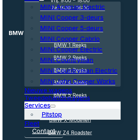
Vrij: 9:00 – 18:00
MINI Aceman Electric
Za: 9:00 – 16:00
MINI Cooper 3-deurs
MINI Cooper 5-deurs
BMW
MINI Cooper Cabrio
BMW 1 Reeks
MINI Cooper Electric
BMW 2 Reeks
MINI Countryman
MINI Countryman Electric
BMW 3 Reeks
MINI John Cooper Works
BMW 4 Reeks
Nieuwe wagens
BMW 5 Reeks
Tweedehandswagens
Services
BMW 7 Reeks
Pitstop
BMW X-Modellen
Fleet
Contact
BMW Z4 Roadster